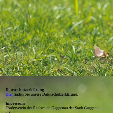
Abschlussfeier 5
Datenschutzerklärung
Hier
finden Sie unsere Datenschutzerklärung.
Impressum
Förderverein der Realschule Gaggenau der Stadt Gaggenau
e.V.