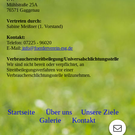
Mühlstraße 25A
76571 Gaggenau
Vertreten durch:
Sabine Meißner (1. Vorstand)
Kontakt:
Telefon: 07225 - 96020
E-Mail:
info@foerderverein-rsg.de
Verbraucher­streit­beilegung/Universal­schlichtungs­stelle
Wir sind nicht bereit oder verpflichtet, an
Streitbeilegungsverfahren vor einer
Verbraucherschlichtungsstelle teilzunehmen.
Startseite
Über uns
Unsere Ziele
Galerie
Kontakt