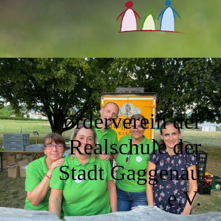
Förderverein der
Realschule der
Stadt Gaggenau
e.V.